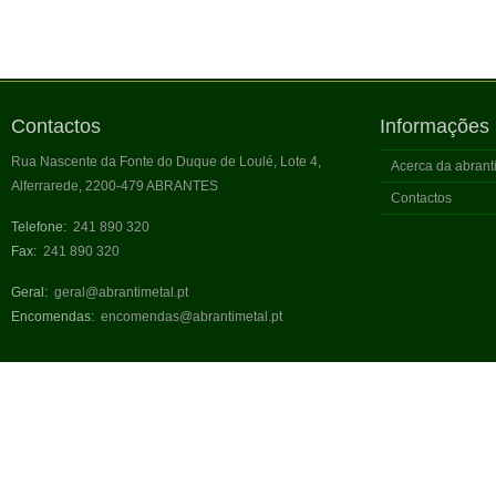
Contactos
Informações
Rua Nascente da Fonte do Duque de Loulé, Lote 4,
Acerca da abran
Alferrarede, 2200-479 ABRANTES
Contactos
Telefone:
241 890 320
Fax:
241 890 320
Geral:
geral@abrantimetal.pt
Encomendas:
encomendas@abrantimetal.pt