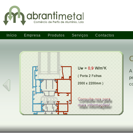
Início
Empresa
Produtos
Serviços
Contactos
A
p
c